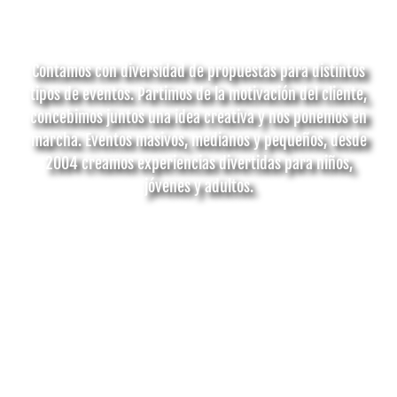
Contamos con diversidad de propuestas para distintos
tipos de eventos. Partimos de la motivación del cliente,
concebimos juntos una idea creativa y nos ponemos en
marcha. Eventos masivos, medianos y pequeños, desde
2004 creamos experiencias divertidas para niños,
jóvenes y adultos.