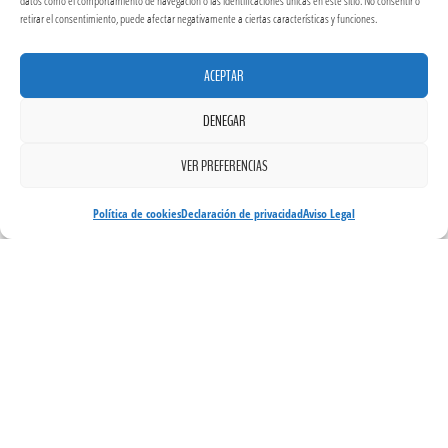
datos como el comportamiento de navegación o las identificaciones únicas en este sitio. No consentir o
retirar el consentimiento, puede afectar negativamente a ciertas características y funciones.
ACEPTAR
DENEGAR
VER PREFERENCIAS
Política de cookies
Declaración de privacidad
Aviso Legal